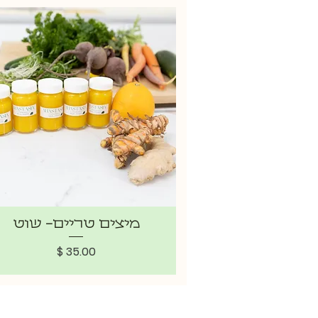
מיצים טריים- שוט
מחיר