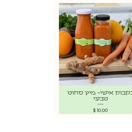
קבוק אישי- מיץ סחוט
טבעי
מחיר