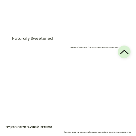
Naturally Sweetened
אנחנו משתמשים רק בממתיקים טבעיים, כך שכל ביס טעים ומלא בטוב טבעי.
הצטרפו למסע התזונה הנקייה
נעדכן אתכם על מנות חדשות, טיפים לאכילה בריאה ועצות לשיפור התזונה- בלי ספאם, מבטיחים!