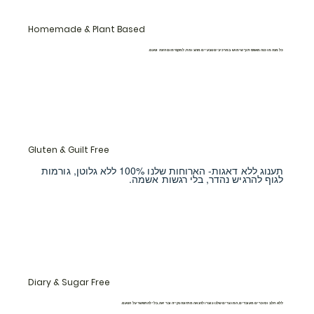
Homemade & Plant Based
כל מנה מוכנה מאפס תוך שימוש במרכיבים טבעיים מהצומח, למקסימום הזנה וטעם.
Gluten & Guilt Free
תענוג ללא דאגות- הארוחות שלנו 100% ללא גלוטן, גורמות
לגוף להרגיש נהדר, בלי רגשות אשמה.
Diary & Sugar Free
ללא חלב וסוכרים מעובדים, המוצרים שלנו נוצרו להנאה מתזונה נקייה ובריאה, בלי להתפשר על הטעם.