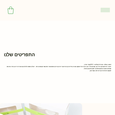
התפריטים שלנו
המגוון שלנו- הבחירה שלכם. 100% טבעי ומזין.
תוכניות תזונה נקייה ליום, שבוע או 21 יום, תוכניות דיטוקס, מנות בודדות, קינוחים בריאים, שייקים שהם ארוחה בפני עצמה או תה- יש לנו משהו לכל טעם ואורח חיים. בחרו את מה
שאתם אוהבים והגוף שלכם יאהב אתכם בחזרה.
לבקשות אישיות, צרו איתנו קשר כאן.